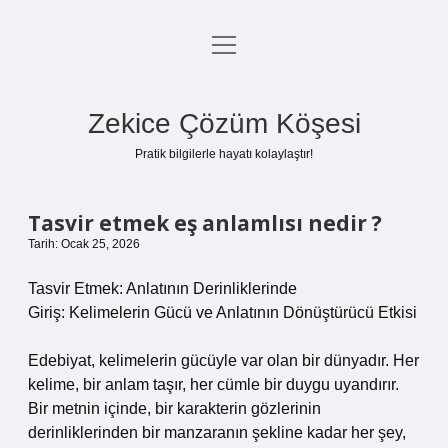
menüyü
Anasayfa
aç
Gizlilik Politikası
Zekice Çözüm Köşesi
Yasal Uyarı
Pratik bilgilerle hayatı kolaylaştır!
Hakkımızda
Tasvir etmek eş anlamlısı nedir ?
Tarih: Ocak 25, 2026
Tasvir Etmek: Anlatının Derinliklerinde
Giriş: Kelimelerin Gücü ve Anlatının Dönüştürücü Etkisi
Edebiyat, kelimelerin gücüyle var olan bir dünyadır. Her
kelime, bir anlam taşır, her cümle bir duygu uyandırır.
Bir metnin içinde, bir karakterin gözlerinin
derinliklerinden bir manzaranın şekline kadar her şey,