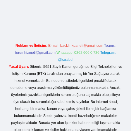
er giriş
Reklam ve İletişim:
E-mail:
backlinkpaneli@gmail.com
Teams:
forumhizmeti@gmail.com
Whatsapp: 0262 606 0 726
Telegram:
@karabul
Yasal Uyarı:
Sitemiz, 5651 Sayılı Kanun gereğince Bilgi Teknolojileri ve
İletişim Kurumu (BTK) tarafından onaylanmış bir Yer Sağlayıcı olarak
hizmet vermektedir. Bu nedenle, sitedeki içerikleri proaktif olarak
denetleme veya araştırma yükümlülüğümüz bulunmamaktadır. Ancak,
üyelerimiz yazdıkları içeriklerin sorumluluğunu taşımakta olup, siteye
üye olarak bu sorumluluğu kabul etmiş sayılırlar. Bu internet sitesi,
herhangi bir marka, kurum veya şahıs şirketi ile hiçbir bağlantısı
bulunmamaktadır. Sitede yalnızca kendi hazırladığımız makaleler
paylaşılmaktadır. Burada yer alan içerikler haber niteliği taşımamakta
olup, gerçek kurum ve kişiler hakkında paylaşım yapılmamaktadır.