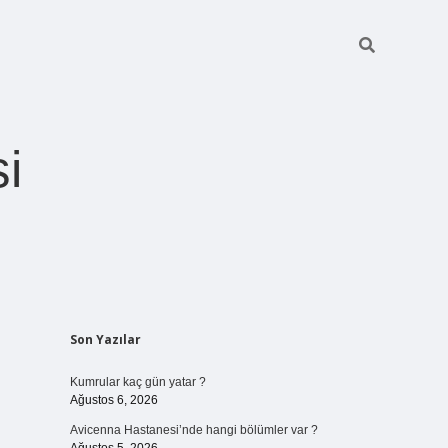
i
Sidebar
Son Yazılar
betexper giriş
Kumrular kaç gün yatar ?
Ağustos 6, 2026
Avicenna Hastanesi’nde hangi bölümler var ?