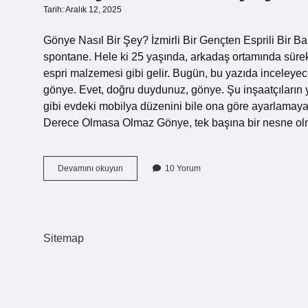
Tarih: Aralık 12, 2025
Gönye Nasıl Bir Şey? İzmirli Bir Gençten Esprili Bir Ba
spontane. Hele ki 25 yaşında, arkadaş ortamında sürekli
espri malzemesi gibi gelir. Bugün, bu yazıda inceleyec
gönye. Evet, doğru duydunuz, gönye. Şu inşaatçıların
gibi evdeki mobilya düzenini bile ona göre ayarlama
Derece Olmasa Olmaz Gönye, tek başına bir nesne o
Gönye
Devamını okuyun
10 Yorum
nasıl
bir
şey
?
Sitemap