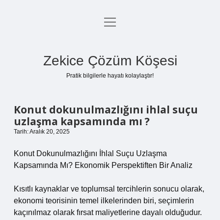
menüyü
Anasayfa
aç
Gizlilik Politikası
Zekice Çözüm Köşesi
Yasal Uyarı
Pratik bilgilerle hayatı kolaylaştır!
Hakkımızda
Konut dokunulmazlığını ihlal suçu
uzlaşma kapsamında mı ?
Tarih: Aralık 20, 2025
Konut Dokunulmazlığını İhlal Suçu Uzlaşma
Kapsamında Mı? Ekonomik Perspektiften Bir Analiz
Kısıtlı kaynaklar ve toplumsal tercihlerin sonucu olarak,
ekonomi teorisinin temel ilkelerinden biri, seçimlerin
kaçınılmaz olarak fırsat maliyetlerine dayalı olduğudur.