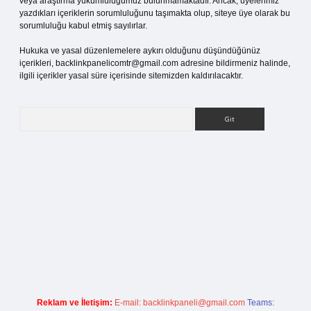
veya araştırma yükümlülüğümüz bulunmamaktadır. Ancak, üyelerimiz
yazdıkları içeriklerin sorumluluğunu taşımakta olup, siteye üye olarak bu
sorumluluğu kabul etmiş sayılırlar.
Hukuka ve yasal düzenlemelere aykırı olduğunu düşündüğünüz
içerikleri,
backlinkpanelicomtr@gmail.com
adresine bildirmeniz halinde,
ilgili içerikler yasal süre içerisinde sitemizden kaldırılacaktır.
Arama
betexper giriş
Reklam ve İletişim:
E-mail:
backlinkpaneli@gmail.com
Teams: