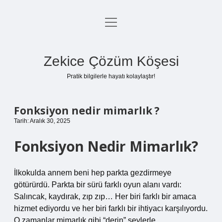
menüyü
Anasayfa
aç
Gizlilik Politikası
Zekice Çözüm Köşesi
Yasal Uyarı
Pratik bilgilerle hayatı kolaylaştır!
Hakkımızda
Fonksiyon nedir mimarlık ?
Tarih: Aralık 30, 2025
Fonksiyon Nedir Mimarlık?
İlkokulda annem beni hep parkta gezdirmeye
götürürdü. Parkta bir sürü farklı oyun alanı vardı:
Salıncak, kaydırak, zıp zıp… Her biri farklı bir amaca
hizmet ediyordu ve her biri farklı bir ihtiyacı karşılıyordu.
O zamanlar mimarlık gibi “derin” şeylerle