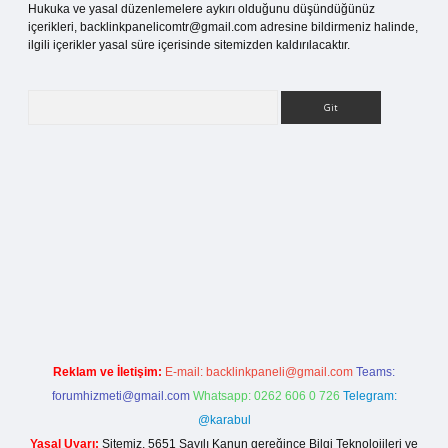
Hukuka ve yasal düzenlemelere aykırı olduğunu düşündüğünüz
içerikleri,
backlinkpanelicomtr@gmail.com
adresine bildirmeniz halinde,
ilgili içerikler yasal süre içerisinde sitemizden kaldırılacaktır.
Arama
ş
Reklam ve İletişim:
E-mail:
backlinkpaneli@gmail.com
Teams:
forumhizmeti@gmail.com
Whatsapp: 0262 606 0 726
Telegram:
@karabul
Yasal Uyarı:
Sitemiz, 5651 Sayılı Kanun gereğince Bilgi Teknolojileri ve