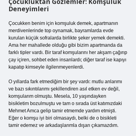
Çocukluktan Gözlemler: Komşuluk
Deneyimleri
Çocukken benim için komşuluk demek, apartmanın
merdivenlerinde top oynamak, bayramlarda evde
kurulan küçük sofralarda birlikte şeker yemek demekti.
Ama her mahallede olduğu gibi bizim apartmanda da
farklı tipler vardı. Bir taraf komşularını her akşam çağırıp
çay içiren, sohbet eden insanlardı; diğer taraf ise kapıyı
kapatıp kimseyle ilgilenmeyenlerdi.
O yıllarda fark etmediğim bir şey vardı: mutlu anlarımı
ve bazı sıkıntılarımı şekillendiren asıl etken ev değil,
komşularım olmuştu. Mesela, 10 yaşındayken
bisikletim bozulmuştu ve tam o sırada üst katımızdaki
Mehmet Amca gelip tamir etmemde yardım etmişti.
Eğer o komşu iyi biri olmasaydı, belki de o bisikleti
tamir edemez ve arkadaşlarımla dışarı çıkamazdım.