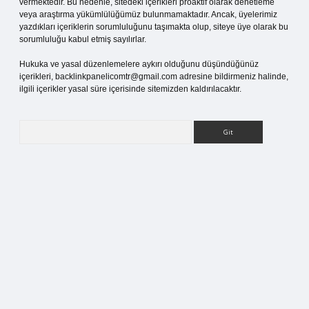
vermektedir. Bu nedenle, sitedeki içerikleri proaktif olarak denetleme
veya araştırma yükümlülüğümüz bulunmamaktadır. Ancak, üyelerimiz
yazdıkları içeriklerin sorumluluğunu taşımakta olup, siteye üye olarak bu
sorumluluğu kabul etmiş sayılırlar.
Hukuka ve yasal düzenlemelere aykırı olduğunu düşündüğünüz
içerikleri,
backlinkpanelicomtr@gmail.com
adresine bildirmeniz halinde,
ilgili içerikler yasal süre içerisinde sitemizden kaldırılacaktır.
Arama
er giriş