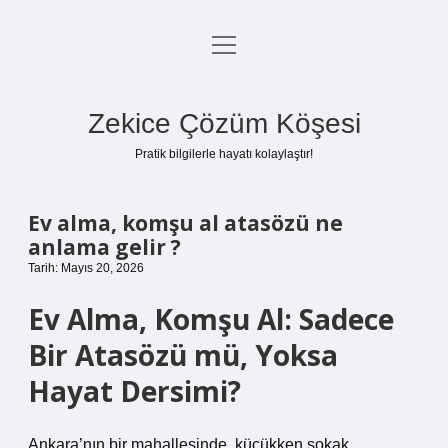
menüyü
Anasayfa
aç
Gizlilik Politikası
Zekice Çözüm Köşesi
Yasal Uyarı
Pratik bilgilerle hayatı kolaylaştır!
Hakkımızda
Ev alma, komşu al atasözü ne
anlama gelir ?
Tarih: Mayıs 20, 2026
Ev Alma, Komşu Al: Sadece
Bir Atasözü mü, Yoksa
Hayat Dersimi?
Ankara’nın bir mahallesinde, küçükken sokak