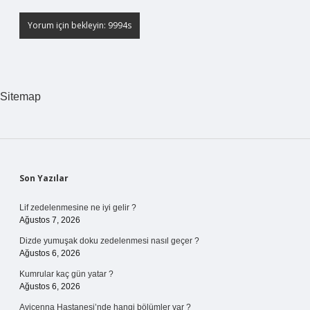
Sitemap
Sidebar
Son Yazılar
Lif zedelenmesine ne iyi gelir ?
Ağustos 7, 2026
Dizde yumuşak doku zedelenmesi nasıl geçer ?
Ağustos 6, 2026
Kumrular kaç gün yatar ?
Ağustos 6, 2026
Avicenna Hastanesi’nde hangi bölümler var ?