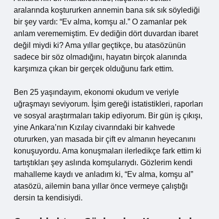
aralarında koştururken annemin bana sık sık söylediği
bir şey vardı: “Ev alma, komşu al.” O zamanlar pek
anlam verememiştim. Ev dediğin dört duvardan ibaret
değil miydi ki? Ama yıllar geçtikçe, bu atasözünün
sadece bir söz olmadığını, hayatın birçok alanında
karşımıza çıkan bir gerçek olduğunu fark ettim.
Ben 25 yaşındayım, ekonomi okudum ve veriyle
uğraşmayı seviyorum. İşim gereği istatistikleri, raporları
ve sosyal araştırmaları takip ediyorum. Bir gün iş çıkışı,
yine Ankara’nın Kızılay civarındaki bir kahvede
otururken, yan masada bir çift ev almanın heyecanını
konuşuyordu. Ama konuşmaları ilerledikçe fark ettim ki
tartıştıkları şey aslında komşularıydı. Gözlerim kendi
mahalleme kaydı ve anladım ki, “Ev alma, komşu al”
atasözü, ailemin bana yıllar önce vermeye çalıştığı
dersin ta kendisiydi.