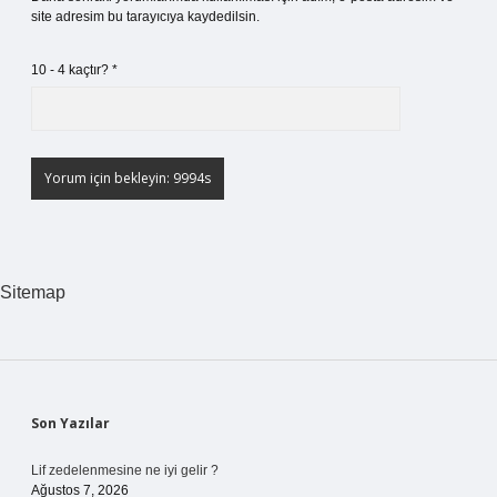
site adresim bu tarayıcıya kaydedilsin.
10 - 4 kaçtır?
*
Sitemap
Sidebar
Son Yazılar
Lif zedelenmesine ne iyi gelir ?
Ağustos 7, 2026