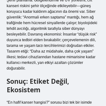
Şehir planlama: Gölgelendirme ve UV yönetimi, cilt
kanseri riskini şehir ölçeğinde etkileyebilir—güneş
koruyucu kadar kaldırım ağacının da önemi var. Siber
güvenlik: “Anormali erken saptama” mantığı, hem ağ
trafiğinde hem hücresel sinyallerde çalışır; biyolojideki
tehdit avcılığı, algoritmik tarafıyla siber dünyayı
besleyebilir. Davranış ekonomisi: İnsanlar “düşük risk”
duyunca tedbiri elden bırakabilir; çerçevelemenin dili,
tarama ve yaşam tarzı tercihlerimizi doğrudan etkiler.
Tasarım etiği: “Daha az müdahale, daha çok yaşam”
ilkesi; tedavi cihazlarından hastane mimarisine kadar
kullanıcı merkezli, yan etkiyi azaltan çözümler
doğurabilir.
Sonuç: Etiket Değil,
Ekosistem
“En hafif kanser hangisi?” sorusu bizi tek bir isimde