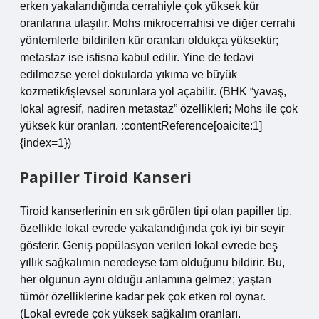
erken yakalandığında cerrahiyle çok yüksek kür
oranlarına ulaşılır. Mohs mikrocerrahisi ve diğer cerrahi
yöntemlerle bildirilen kür oranları oldukça yüksektir;
metastaz ise istisna kabul edilir. Yine de tedavi
edilmezse yerel dokularda yıkıma ve büyük
kozmetik/işlevsel sorunlara yol açabilir. (BHK “yavaş,
lokal agresif, nadiren metastaz” özellikleri; Mohs ile çok
yüksek kür oranları. :contentReference[oaicite:1]
{index=1})
Papiller Tiroid Kanseri
Tiroid kanserlerinin en sık görülen tipi olan papiller tip,
özellikle lokal evrede yakalandığında çok iyi bir seyir
gösterir. Geniş popülasyon verileri lokal evrede beş
yıllık sağkalımın neredeyse tam olduğunu bildirir. Bu,
her olgunun aynı olduğu anlamına gelmez; yaştan
tümör özelliklerine kadar pek çok etken rol oynar.
(Lokal evrede çok yüksek sağkalım oranları.