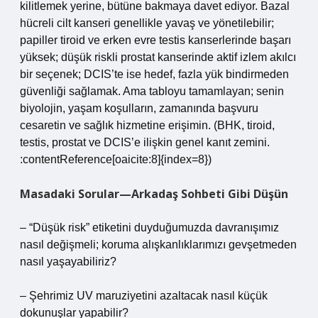
kilitlemek yerine, bütüne bakmaya davet ediyor. Bazal
hücreli cilt kanseri genellikle yavaş ve yönetilebilir;
papiller tiroid ve erken evre testis kanserlerinde başarı
yüksek; düşük riskli prostat kanserinde aktif izlem akılcı
bir seçenek; DCIS’te ise hedef, fazla yük bindirmeden
güvenliği sağlamak. Ama tabloyu tamamlayan; senin
biyolojin, yaşam koşulların, zamanında başvuru
cesaretin ve sağlık hizmetine erişimin. (BHK, tiroid,
testis, prostat ve DCIS’e ilişkin genel kanıt zemini.
:contentReference[oaicite:8]{index=8})
Masadaki Sorular—Arkadaş Sohbeti Gibi Düşün
– “Düşük risk” etiketini duyduğumuzda davranışımız
nasıl değişmeli; koruma alışkanlıklarımızı gevşetmeden
nasıl yaşayabiliriz?
– Şehrimiz UV maruziyetini azaltacak nasıl küçük
dokunuşlar yapabilir?