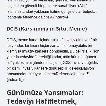
izlem”i seçiyor. Bu yaklaşım, gereksiz yan etkilerden
kaçınırken güvenli bir pencere sunabiliyor. (Aktif
izlemin standart yaklaşım haline gelişine dair bulgular.
:contentReference[oaicite:4]{index=4})
DCIS (Karsinoma in Situ, Meme)
DCIS, meme kanalı içinde sınırlı, “invaziv olmayan” bir
lezyondur; bir kısmı hiçbir zaman ilerlemeyebilir, bir
kısmıysa invaziv kansere dönüşebilir. Bu belirsizlik, son
yıllarda tedavide “gerektiği kadar, mümkün olduğunca
az” yaklaşımını gündeme taşıdı. (DCIS invaziv değildir;
bir kısmı invaziv kansere dönüşebilir; de-eskalasyon
araştırmaları sürüyor. :contentReference[oaicite:5]
{index=5})
Günümüze Yansımalar:
Tedaviyi Hafifletmek,