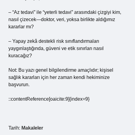
– “Az tedavi” ile “yeterli tedavi” arasındaki çizgiyi kim,
nasıl çizecek—doktor, veri, yoksa birlikte aldığımız
kararlar mı?
– Yapay zekâ destekli risk sınıflandırmaları
yaygınlaştığında, güveni ve etik sınırları nasıl
kuracağız?
Not: Bu yazı genel bilgilendirme amaçlıdır; kişisel
sağlık kararları için her zaman kendi hekiminize
başvurun.
::contentReference[oaicite:9]{index=9}
Tarih:
Makaleler