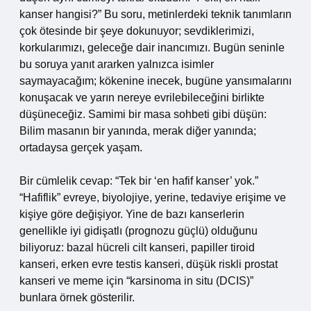
kanser hangisi?” Bu soru, metinlerdeki teknik tanımların
çok ötesinde bir şeye dokunuyor; sevdiklerimizi,
korkularımızı, geleceğe dair inancımızı. Bugün seninle
bu soruya yanıt ararken yalnızca isimler
saymayacağım; kökenine inecek, bugüne yansımalarını
konuşacak ve yarın nereye evrilebileceğini birlikte
düşüneceğiz. Samimi bir masa sohbeti gibi düşün:
Bilim masanın bir yanında, merak diğer yanında;
ortadaysa gerçek yaşam.
Bir cümlelik cevap: “Tek bir ‘en hafif kanser’ yok.”
“Hafiflik” evreye, biyolojiye, yerine, tedaviye erişime ve
kişiye göre değişiyor. Yine de bazı kanserlerin
genellikle iyi gidişatlı (prognozu güçlü) olduğunu
biliyoruz: bazal hücreli cilt kanseri, papiller tiroid
kanseri, erken evre testis kanseri, düşük riskli prostat
kanseri ve meme için “karsinoma in situ (DCIS)”
bunlara örnek gösterilir.