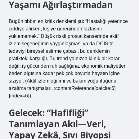
Yaşamı Ağırlaştırmadan
Bugün tıbbın en kritik denklemi şu: “Hastalığı yeterince
ciddiye alırken, kişiye gereğinden fazlasını
yüklememek.” Düşük riskli prostat kanserinde aktif
izlem seçeneğinin yaygınlaşması ya da DCIS’te
tedaviyi bireyselleştirme çabası, bu denklemin
pratikteki karşılığı. Bu trend yalnızca klinik bir karar
değil; iş gücünden ruh sağlığına, ekonomik maliyetten
beden algısına kadar pek çok boyutla hayatın içine
sızıyor. (Aktif izlem eğilimi ve bakım yoğunluğunu
azaltma tartışmaları. :contentReference[oaicite:6]
{index=6})
Gelecek: “Hafifliği”
Tanımlayan Akıl—Veri,
Yapay Zekâ, Sıvı Biyopsi