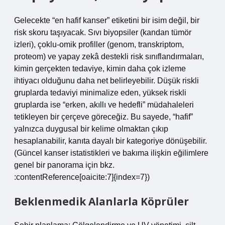
Gelecekte “en hafif kanser” etiketini bir isim değil, bir
risk skoru taşıyacak. Sıvı biyopsiler (kandan tümör
izleri), çoklu-omik profiller (genom, transkriptom,
proteom) ve yapay zekâ destekli risk sınıflandırmaları,
kimin gerçekten tedaviye, kimin daha çok izleme
ihtiyacı olduğunu daha net belirleyebilir. Düşük riskli
gruplarda tedaviyi minimalize eden, yüksek riskli
gruplarda ise “erken, akıllı ve hedefli” müdahaleleri
tetikleyen bir çerçeve göreceğiz. Bu sayede, “hafif”
yalnızca duygusal bir kelime olmaktan çıkıp
hesaplanabilir, kanıta dayalı bir kategoriye dönüşebilir.
(Güncel kanser istatistikleri ve bakıma ilişkin eğilimlere
genel bir panorama için bkz.
:contentReference[oaicite:7]{index=7})
Beklenmedik Alanlarla Köprüler