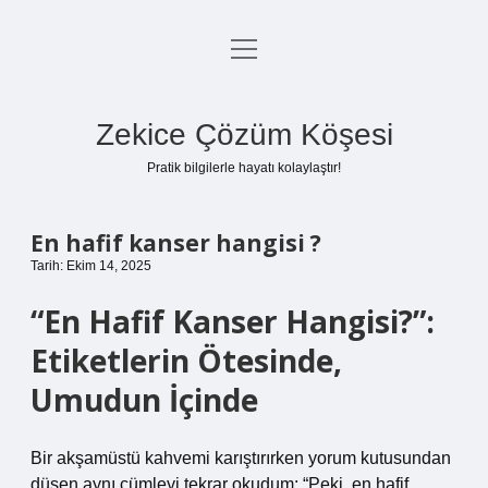
menüyü
Anasayfa
aç
Gizlilik Politikası
Zekice Çözüm Köşesi
Yasal Uyarı
Pratik bilgilerle hayatı kolaylaştır!
Hakkımızda
En hafif kanser hangisi ?
Tarih: Ekim 14, 2025
“En Hafif Kanser Hangisi?”:
Etiketlerin Ötesinde,
Umudun İçinde
Bir akşamüstü kahvemi karıştırırken yorum kutusundan
düşen aynı cümleyi tekrar okudum: “Peki, en hafif