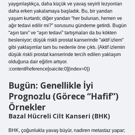
yaygınlaştıkça, daha küçük ve yavaş seyirli lezyonları
daha erken yakalamaya başladık. Bu, bir yandan
yaşam kurtardı; diğer yandan “her bulunan, hemen ve
ağır tedavi edilir mi?” sorusunu gündeme getirdi. Bugün
“aşırı tanı” ve “aşırı tedavi” tartışmaları da bu kökten
besleniyor; düşük riskli prostat kanserinde “aktif izlem”
gibi yaklaşımlar tam bu nedenle öne çıktı. (Aktif izlemin
düşük riskli prostat kanserinde tercih edilen yaklaşım
olduğuna dair eğilim artıyor.
:contentReference[oaicite:0]{index=0})
Bugün: Genellikle İyi
Prognozlu (Görece “Hafif”)
Örnekler
Bazal Hücreli Cilt Kanseri (BHK)
BHK, çoğunlukla yavaş büyür, nadiren metastaz yapar;