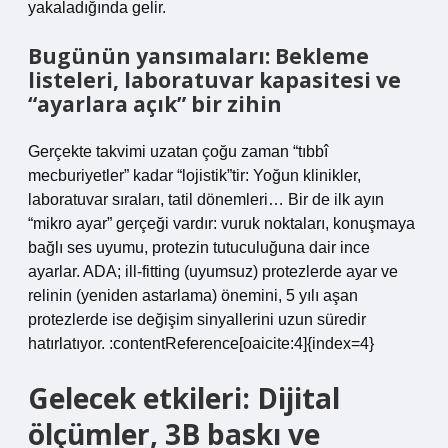
yakaladığında gelir.
Bugünün yansımaları: Bekleme
listeleri, laboratuvar kapasitesi ve
“ayarlara açık” bir zihin
Gerçekte takvimi uzatan çoğu zaman “tıbbî
mecburiyetler” kadar “lojistik”tir: Yoğun klinikler,
laboratuvar sıraları, tatil dönemleri… Bir de ilk ayın
“mikro ayar” gerçeği vardır: vuruk noktaları, konuşmaya
bağlı ses uyumu, protezin tutuculuğuna dair ince
ayarlar. ADA; ill-fitting (uyumsuz) protezlerde ayar ve
relinin (yeniden astarlama) önemini, 5 yılı aşan
protezlerde ise değişim sinyallerini uzun süredir
hatırlatıyor. :contentReference[oaicite:4]{index=4}
Gelecek etkileri: Dijital
ölçümler, 3B baskı ve