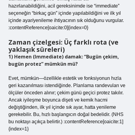
hazırlanabildiğini, acil gereksinimde ise “immediate”
seçeneğin “birkaç gün” içinde yapılabildiğini ve ilk yıl
içinde ayar/yenileme ihtiyacının sık olduğunu vurgular.
:contentReference[oaicite:0]{index=0}
Zaman çizelgesi: Üç farklı rota (ve
yaklaşık süreleri)
1) Hemen (Immediate) damak: “Bugün çekim,
bugün protez” mümkün mü?
Evet, mümkün—özellikle estetik ve fonksiyonun hızla
geri kazanılması istendiğinde. Planlama randevuları ve
ölçüler önceden alınır; çekim günü geçici protez takılır.
Ancak iyileşme boyunca dişeti ve kemik hacmi
değiştiğinden, ilk yıl içinde sık ayar, hatta yenileme
gerekebilir. Bu, hızlı başlangıcın doğal bedelidir. (NHS
bu noktayı açıkça belirtir.) :contentReference[oaicite:1]
{index=1}