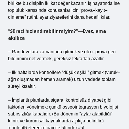
birlikte bu disiplin iki kat değer kazanır. İş hayatında ise
topluluk karşısında konuşanlar için “prova–kayıt–
dinleme” rutini, ayar ziyaretlerini daha hedefli kılar.
“Süreci hızlandırabilir miyim?”—Evet, ama
akıllıca
– Randevulara zamanında gitmek ve ölçü–prova geri
bildirimini net vermek, gereksiz tekrarları azaltır.
– İlk haftalarda kontrollere “düşük eşikli” gitmek (vuruk–
ağrı oluşmadan hemen aramak) uzun vadede toplam
süreyi kısaltır.
– İmplantlı planlarda sigara, kontrolsüz diyabet gibi
faktörleri yönetmek; çünkü osseointegrasyon biyolojisi
sabırsızlığa kapalıdır. (Bu dönemin “aylar alabildiği”
klinik ve kurumsal kaynaklarda açıkça belirtilir.)
:contentReference[oaicite:5]{index=5}