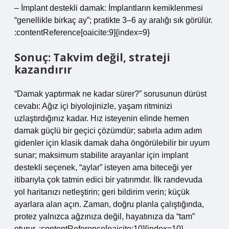
– İmplant destekli damak: İmplantların kemiklenmesi
“genellikle birkaç ay”; pratikte 3–6 ay aralığı sık görülür.
:contentReference[oaicite:9]{index=9}
Sonuç: Takvim değil, strateji
kazandırır
“Damak yaptırmak ne kadar sürer?” sorusunun dürüst
cevabı: Ağız içi biyolojinizle, yaşam ritminizi
uzlaştırdığınız kadar. Hız isteyenin elinde hemen
damak güçlü bir geçici çözümdür; sabırla adım adım
gidenler için klasik damak daha öngörülebilir bir uyum
sunar; maksimum stabilite arayanlar için implant
destekli seçenek, “aylar” isteyen ama biteceği yer
itibarıyla çok tatmin edici bir yatırımdır. İlk randevuda
yol haritanızı netleştirin; geri bildirim verin; küçük
ayarlara alan açın. Zaman, doğru planla çalıştığında,
protez yalnızca ağzınıza değil, hayatınıza da “tam”
oturur. :contentReference[oaicite:10]{index=10}