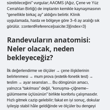
sürebileceğini” vurgular; AAOMS (Ağız, Çene ve Yüz
Cerrahları Birliği) de implantın kemikle kaynaşmasının
“genellikle birkaç ay” aldığını belirtir. Klinik
uygulamada, hasta ve bölgeye göre 3–6 ay aralığı sık
görülür. :contentReference[oaicite:3]{index=3}
Randevuların anatomisi:
Neler olacak, neden
bekleyeceğiz?
İlk değerlendirme ve ölçüler → çene ilişkilerinin
belirlenmesi → mum prova (estetik-fonetik test) →
teslim → ayar seansları… Bu döngünün amacı,
yalnızca “takılması” değil, “konuşma–çiğneme–
gülümseme üçlüsünün” birlikte konforlu çalışmasıdır.
Hızlı gitmek cazip gelebilir; fakat en iyi sonuç, dokular
iyileşip stabil hâle geldiğinde ve ölçüler bu dengeyi