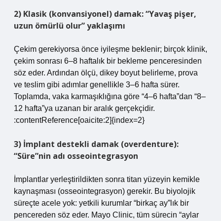
2) Klasik (konvansiyonel) damak: “Yavaş pişer,
uzun ömürlü olur” yaklaşımı
Çekim gerekiyorsa önce iyileşme beklenir; birçok klinik,
çekim sonrası 6–8 haftalık bir bekleme penceresinden
söz eder. Ardından ölçü, dikey boyut belirleme, prova
ve teslim gibi adımlar genellikle 3–6 hafta sürer.
Toplamda, vaka karmaşıklığına göre “4–6 hafta”dan “8–
12 hafta”ya uzanan bir aralık gerçekçidir.
:contentReference[oaicite:2]{index=2}
3) İmplant destekli damak (overdenture):
“Süre”nin adı osseointegrasyon
İmplantlar yerleştirildikten sonra titan yüzeyin kemikle
kaynaşması (osseointegrasyon) gerekir. Bu biyolojik
süreçte acele yok: yetkili kurumlar “birkaç ay”lık bir
pencereden söz eder. Mayo Clinic, tüm sürecin “aylar