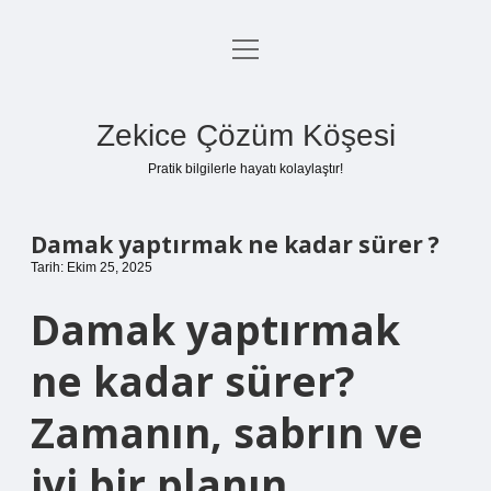
menüyü
Anasayfa
aç
Gizlilik Politikası
Zekice Çözüm Köşesi
Yasal Uyarı
Pratik bilgilerle hayatı kolaylaştır!
Hakkımızda
Damak yaptırmak ne kadar sürer ?
Tarih: Ekim 25, 2025
Damak yaptırmak
ne kadar sürer?
Zamanın, sabrın ve
iyi bir planın