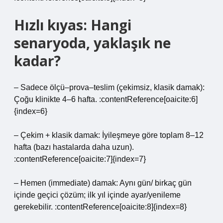
Hızlı kıyas: Hangi
senaryoda, yaklaşık ne
kadar?
– Sadece ölçü–prova–teslim (çekimsiz, klasik damak):
Çoğu klinikte 4–6 hafta. :contentReference[oaicite:6]
{index=6}
– Çekim + klasik damak: İyileşmeye göre toplam 8–12
hafta (bazı hastalarda daha uzun).
:contentReference[oaicite:7]{index=7}
– Hemen (immediate) damak: Aynı gün/ birkaç gün
içinde geçici çözüm; ilk yıl içinde ayar/yenileme
gerekebilir. :contentReference[oaicite:8]{index=8}