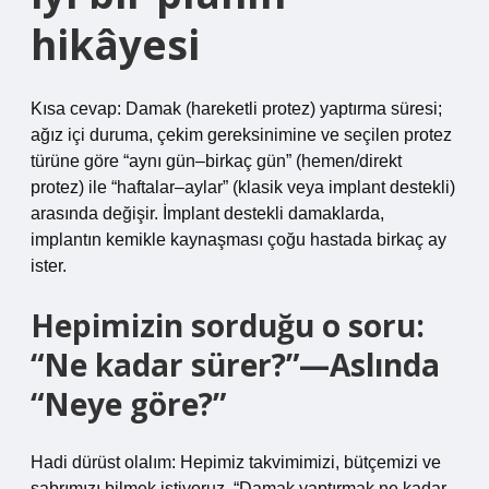
hikâyesi
Kısa cevap: Damak (hareketli protez) yaptırma süresi;
ağız içi duruma, çekim gereksinimine ve seçilen protez
türüne göre “aynı gün–birkaç gün” (hemen/direkt
protez) ile “haftalar–aylar” (klasik veya implant destekli)
arasında değişir. İmplant destekli damaklarda,
implantın kemikle kaynaşması çoğu hastada birkaç ay
ister.
Hepimizin sorduğu o soru:
“Ne kadar sürer?”—Aslında
“Neye göre?”
Hadi dürüst olalım: Hepimiz takvimimizi, bütçemizi ve
sabrımızı bilmek istiyoruz. “Damak yaptırmak ne kadar