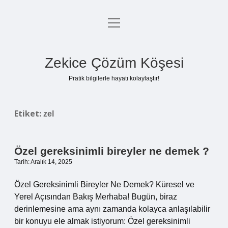
menüyü
Anasayfa
aç
Gizlilik Politikası
Zekice Çözüm Köşesi
Yasal Uyarı
Pratik bilgilerle hayatı kolaylaştır!
Hakkımızda
Etiket:
zel
Özel gereksinimli bireyler ne demek ?
Tarih: Aralık 14, 2025
Özel Gereksinimli Bireyler Ne Demek? Küresel ve
Yerel Açısından Bakış Merhaba! Bugün, biraz
derinlemesine ama aynı zamanda kolayca anlaşılabilir
bir konuyu ele almak istiyorum: Özel gereksinimli