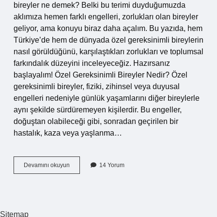
bireyler ne demek? Belki bu terimi duyduğumuzda
aklımıza hemen farklı engelleri, zorlukları olan bireyler
geliyor, ama konuyu biraz daha açalım. Bu yazıda, hem
Türkiye’de hem de dünyada özel gereksinimli bireylerin
nasıl görüldüğünü, karşılaştıkları zorlukları ve toplumsal
farkındalık düzeyini inceleyeceğiz. Hazırsanız
başlayalım! Özel Gereksinimli Bireyler Nedir? Özel
gereksinimli bireyler, fiziki, zihinsel veya duyusal
engelleri nedeniyle günlük yaşamlarını diğer bireylerle
aynı şekilde sürdüremeyen kişilerdir. Bu engeller,
doğuştan olabileceği gibi, sonradan geçirilen bir
hastalık, kaza veya yaşlanma…
Özel
Devamını okuyun
14 Yorum
gereksinimli
bireyler
ne
demek
?
Sitemap