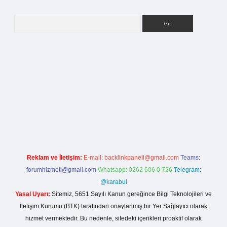
Arama
r giriş
Reklam ve İletişim:
E-mail:
backlinkpaneli@gmail.com
Teams:
forumhizmeti@gmail.com
Whatsapp: 0262 606 0 726
Telegram:
@karabul
Yasal Uyarı:
Sitemiz, 5651 Sayılı Kanun gereğince Bilgi Teknolojileri ve
İletişim Kurumu (BTK) tarafından onaylanmış bir Yer Sağlayıcı olarak
hizmet vermektedir. Bu nedenle, sitedeki içerikleri proaktif olarak