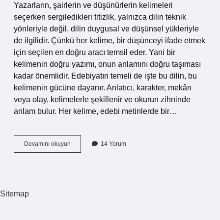
Yazarların, şairlerin ve düşünürlerin kelimeleri
seçerken sergiledikleri titizlik, yalnızca dilin teknik
yönleriyle değil, dilin duygusal ve düşünsel yükleriyle
de ilgilidir. Çünkü her kelime, bir düşünceyi ifade etmek
için seçilen en doğru aracı temsil eder. Yani bir
kelimenin doğru yazımı, onun anlamını doğru taşıması
kadar önemlidir. Edebiyatın temeli de işte bu dilin, bu
kelimenin gücüne dayanır. Anlatıcı, karakter, mekân
veya olay, kelimelerle şekillenir ve okurun zihninde
anlam bulur. Her kelime, edebi metinlerde bir…
Bilahare
Devamını okuyun
14 Yorum
nasıl
yazılır
TDK
?
Sitemap