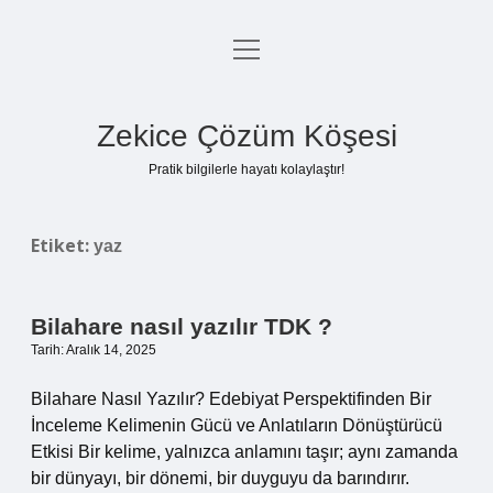
menüyü
Anasayfa
aç
Gizlilik Politikası
Zekice Çözüm Köşesi
Yasal Uyarı
Pratik bilgilerle hayatı kolaylaştır!
Hakkımızda
Etiket:
yaz
Bilahare nasıl yazılır TDK ?
Tarih: Aralık 14, 2025
Bilahare Nasıl Yazılır? Edebiyat Perspektifinden Bir
İnceleme Kelimenin Gücü ve Anlatıların Dönüştürücü
Etkisi Bir kelime, yalnızca anlamını taşır; aynı zamanda
bir dünyayı, bir dönemi, bir duyguyu da barındırır.