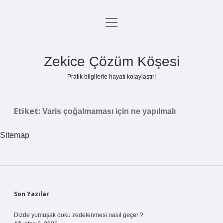
menüyü
Anasayfa
aç
Gizlilik Politikası
Zekice Çözüm Köşesi
Yasal Uyarı
Pratik bilgilerle hayatı kolaylaştır!
Hakkımızda
Etiket:
Varis çoğalmaması için ne yapılmalı
Sitemap
Sidebar
Son Yazılar
Dizde yumuşak doku zedelenmesi nasıl geçer ?