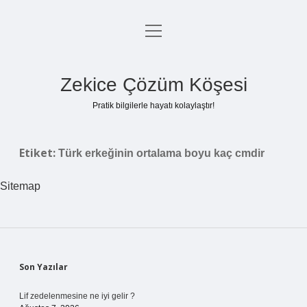
menüyü
Anasayfa
aç
Gizlilik Politikası
Zekice Çözüm Köşesi
Yasal Uyarı
Pratik bilgilerle hayatı kolaylaştır!
Hakkımızda
Etiket:
Türk erkeğinin ortalama boyu kaç cmdir
Sitemap
Sidebar
Son Yazılar
Lif zedelenmesine ne iyi gelir ?