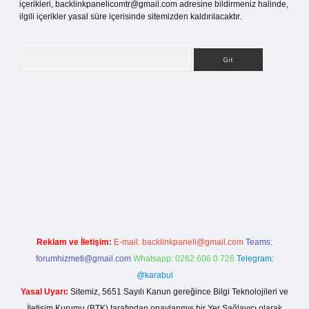
içerikleri,
backlinkpanelicomtr@gmail.com
adresine bildirmeniz halinde,
ilgili içerikler yasal süre içerisinde sitemizden kaldırılacaktır.
Arama
giriş
Reklam ve İletişim:
E-mail:
backlinkpaneli@gmail.com
Teams:
forumhizmeti@gmail.com
Whatsapp: 0262 606 0 726
Telegram:
@karabul
Yasal Uyarı:
Sitemiz, 5651 Sayılı Kanun gereğince Bilgi Teknolojileri ve
İletişim Kurumu (BTK) tarafından onaylanmış bir Yer Sağlayıcı olarak