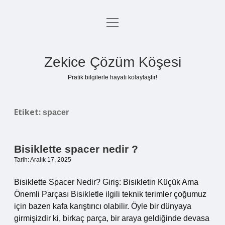
menüyü
Anasayfa
aç
Gizlilik Politikası
Zekice Çözüm Köşesi
Yasal Uyarı
Pratik bilgilerle hayatı kolaylaştır!
Hakkımızda
Etiket:
spacer
Bisiklette spacer nedir ?
Tarih: Aralık 17, 2025
Bisiklette Spacer Nedir? Giriş: Bisikletin Küçük Ama
Önemli Parçası Bisikletle ilgili teknik terimler çoğumuz
için bazen kafa karıştırıcı olabilir. Öyle bir dünyaya
girmişizdir ki, birkaç parça, bir araya geldiğinde devasa