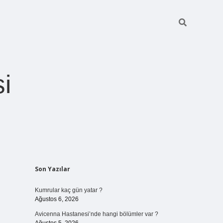
i
Sidebar
Son Yazılar
betexper giriş
Kumrular kaç gün yatar ?
Ağustos 6, 2026
Avicenna Hastanesi’nde hangi bölümler var ?