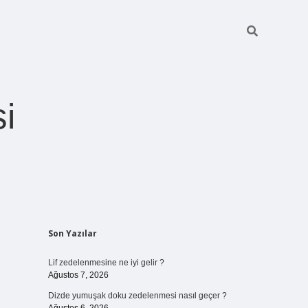
i
Sidebar
Son Yazılar
betexper giriş
Lif zedelenmesine ne iyi gelir ?
Ağustos 7, 2026
Dizde yumuşak doku zedelenmesi nasıl geçer ?