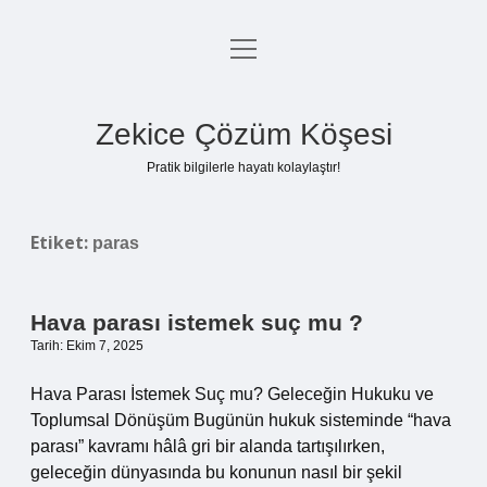
menüyü
Anasayfa
aç
Gizlilik Politikası
Zekice Çözüm Köşesi
Yasal Uyarı
Pratik bilgilerle hayatı kolaylaştır!
Hakkımızda
Etiket:
paras
Hava parası istemek suç mu ?
Tarih: Ekim 7, 2025
Hava Parası İstemek Suç mu? Geleceğin Hukuku ve
Toplumsal Dönüşüm Bugünün hukuk sisteminde “hava
parası” kavramı hâlâ gri bir alanda tartışılırken,
geleceğin dünyasında bu konunun nasıl bir şekil