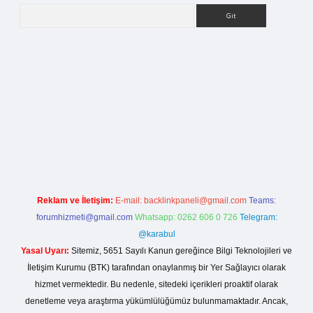
Arama
giriş
Reklam ve İletişim:
E-mail:
backlinkpaneli@gmail.com
Teams:
forumhizmeti@gmail.com
Whatsapp: 0262 606 0 726
Telegram:
@karabul
Yasal Uyarı:
Sitemiz, 5651 Sayılı Kanun gereğince Bilgi Teknolojileri ve
İletişim Kurumu (BTK) tarafından onaylanmış bir Yer Sağlayıcı olarak
hizmet vermektedir. Bu nedenle, sitedeki içerikleri proaktif olarak
denetleme veya araştırma yükümlülüğümüz bulunmamaktadır. Ancak,