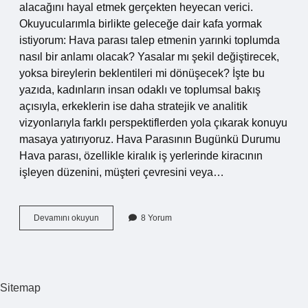
alacağını hayal etmek gerçekten heyecan verici.
Okuyucularımla birlikte geleceğe dair kafa yormak
istiyorum: Hava parası talep etmenin yarınki toplumda
nasıl bir anlamı olacak? Yasalar mı şekil değiştirecek,
yoksa bireylerin beklentileri mi dönüşecek? İşte bu
yazıda, kadınların insan odaklı ve toplumsal bakış
açısıyla, erkeklerin ise daha stratejik ve analitik
vizyonlarıyla farklı perspektiflerden yola çıkarak konuyu
masaya yatırıyoruz. Hava Parasının Bugünkü Durumu
Hava parası, özellikle kiralık iş yerlerinde kiracının
işleyen düzenini, müşteri çevresini veya…
Hava
Devamını okuyun
8 Yorum
parası
istemek
suç
mu
?
Sitemap