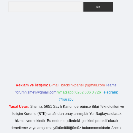
Arama
giriş
Reklam ve İletişim:
E-mail:
backlinkpaneli@gmail.com
Teams:
forumhizmeti@gmail.com
Whatsapp: 0262 606 0 726
Telegram:
@karabul
Yasal Uyarı:
Sitemiz, 5651 Sayılı Kanun gereğince Bilgi Teknolojileri ve
İletişim Kurumu (BTK) tarafından onaylanmış bir Yer Sağlayıcı olarak
hizmet vermektedir. Bu nedenle, sitedeki içerikleri proaktif olarak
denetleme veya araştırma yükümlülüğümüz bulunmamaktadır. Ancak,