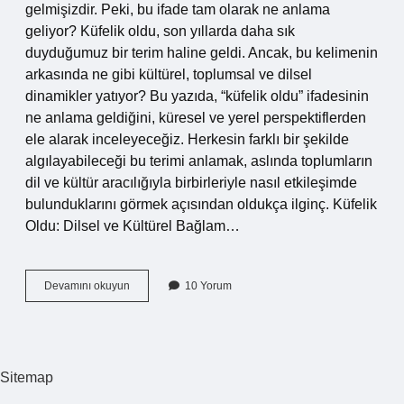
gelmişizdir. Peki, bu ifade tam olarak ne anlama
geliyor? Küfelik oldu, son yıllarda daha sık
duyduğumuz bir terim haline geldi. Ancak, bu kelimenin
arkasında ne gibi kültürel, toplumsal ve dilsel
dinamikler yatıyor? Bu yazıda, “küfelik oldu” ifadesinin
ne anlama geldiğini, küresel ve yerel perspektiflerden
ele alarak inceleyeceğiz. Herkesin farklı bir şekilde
algılayabileceği bu terimi anlamak, aslında toplumların
dil ve kültür aracılığıyla birbirleriyle nasıl etkileşimde
bulunduklarını görmek açısından oldukça ilginç. Küfelik
Oldu: Dilsel ve Kültürel Bağlam…
Küfelik
Devamını okuyun
10 Yorum
oldu
ne
demek
?
Sitemap