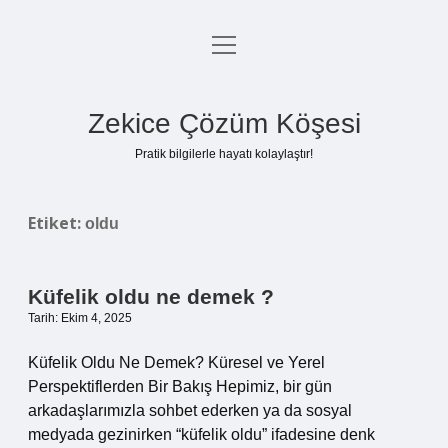
menüyü
Anasayfa
aç
Gizlilik Politikası
Zekice Çözüm Köşesi
Yasal Uyarı
Pratik bilgilerle hayatı kolaylaştır!
Hakkımızda
Etiket:
oldu
Küfelik oldu ne demek ?
Tarih: Ekim 4, 2025
Küfelik Oldu Ne Demek? Küresel ve Yerel
Perspektiflerden Bir Bakış Hepimiz, bir gün
arkadaşlarımızla sohbet ederken ya da sosyal
medyada gezinirken “küfelik oldu” ifadesine denk