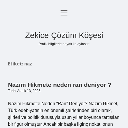
menüyü
Anasayfa
aç
Gizlilik Politikası
Zekice Çözüm Köşesi
Yasal Uyarı
Pratik bilgilerle hayatı kolaylaştır!
Hakkımızda
Etiket:
naz
Nazım Hikmete neden ran deniyor ?
Tarih: Aralık 13, 2025
Nazım Hikmet’e Neden “Ran” Deniyor? Nazım Hikmet,
Türk edebiyatının en önemli şairlerinden biri olarak,
şiirleri ve politik duruşuyla uzun yıllar boyunca tartışılan
bir figür olmuştur. Ancak bir başka ilginç nokta, onun