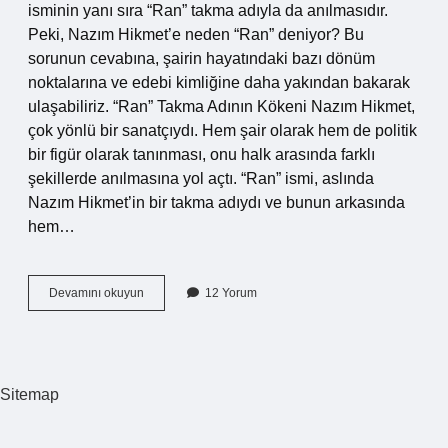
isminin yanı sıra “Ran” takma adıyla da anılmasıdır.
Peki, Nazım Hikmet’e neden “Ran” deniyor? Bu
sorunun cevabına, şairin hayatındaki bazı dönüm
noktalarına ve edebi kimliğine daha yakından bakarak
ulaşabiliriz. “Ran” Takma Adının Kökeni Nazım Hikmet,
çok yönlü bir sanatçıydı. Hem şair olarak hem de politik
bir figür olarak tanınması, onu halk arasında farklı
şekillerde anılmasına yol açtı. “Ran” ismi, aslında
Nazım Hikmet’in bir takma adıydı ve bunun arkasında
hem…
Nazım
Devamını okuyun
12 Yorum
Hikmete
neden
ran
deniyor
?
Sitemap