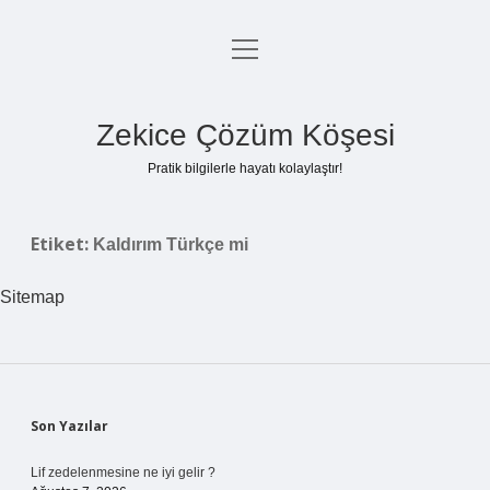
menüyü
Anasayfa
aç
Gizlilik Politikası
Zekice Çözüm Köşesi
Yasal Uyarı
Pratik bilgilerle hayatı kolaylaştır!
Hakkımızda
Etiket:
Kaldırım Türkçe mi
Sitemap
Sidebar
Son Yazılar
Lif zedelenmesine ne iyi gelir ?