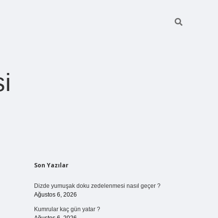
i
Sidebar
Son Yazılar
betexper giriş
Dizde yumuşak doku zedelenmesi nasıl geçer ?
Ağustos 6, 2026
Kumrular kaç gün yatar ?