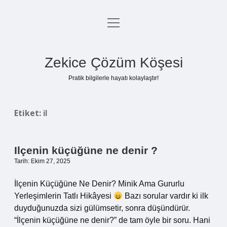
menüyü
Anasayfa
aç
Gizlilik Politikası
Zekice Çözüm Köşesi
Yasal Uyarı
Pratik bilgilerle hayatı kolaylaştır!
Hakkımızda
Etiket:
il
Ilçenin küçüğüne ne denir ?
Tarih: Ekim 27, 2025
İlçenin Küçüğüne Ne Denir? Minik Ama Gururlu
Yerleşimlerin Tatlı Hikâyesi
Bazı sorular vardır ki ilk
duyduğunuzda sizi gülümsetir, sonra düşündürür.
“İlçenin küçüğüne ne denir?” de tam öyle bir soru. Hani