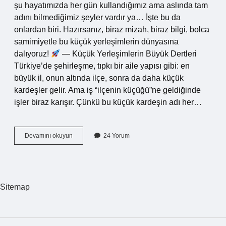
şu hayatımızda her gün kullandığımız ama aslında tam
adını bilmediğimiz şeyler vardır ya… İşte bu da
onlardan biri. Hazırsanız, biraz mizah, biraz bilgi, bolca
samimiyetle bu küçük yerleşimlerin dünyasına
dalıyoruz!
— Küçük Yerleşimlerin Büyük Dertleri
Türkiye’de şehirleşme, tıpkı bir aile yapısı gibi: en
büyük il, onun altında ilçe, sonra da daha küçük
kardeşler gelir. Ama iş “ilçenin küçüğü”ne geldiğinde
işler biraz karışır. Çünkü bu küçük kardeşin adı her…
Ilçenin
Devamını okuyun
24 Yorum
küçüğüne
ne
denir
?
Sitemap