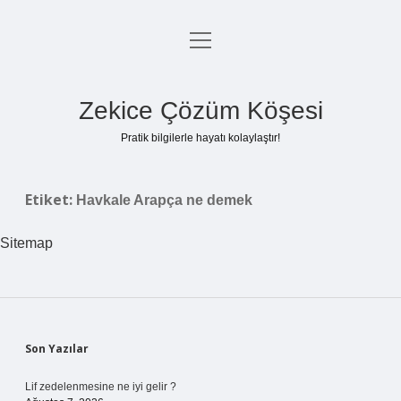
menüyü
Anasayfa
aç
Gizlilik Politikası
Zekice Çözüm Köşesi
Yasal Uyarı
Pratik bilgilerle hayatı kolaylaştır!
Hakkımızda
Etiket:
Havkale Arapça ne demek
Sitemap
Sidebar
Son Yazılar
Lif zedelenmesine ne iyi gelir ?