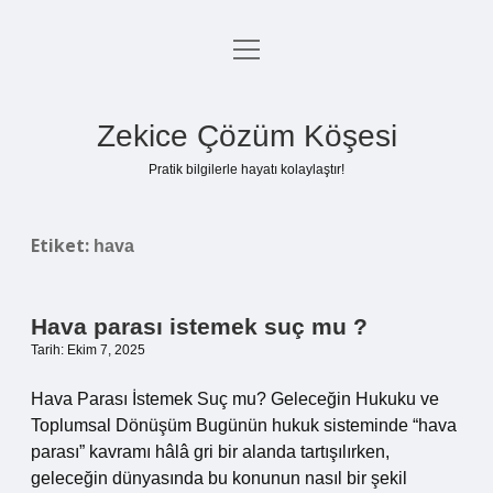
menüyü
Anasayfa
aç
Gizlilik Politikası
Zekice Çözüm Köşesi
Yasal Uyarı
Pratik bilgilerle hayatı kolaylaştır!
Hakkımızda
Etiket:
hava
Hava parası istemek suç mu ?
Tarih: Ekim 7, 2025
Hava Parası İstemek Suç mu? Geleceğin Hukuku ve
Toplumsal Dönüşüm Bugünün hukuk sisteminde “hava
parası” kavramı hâlâ gri bir alanda tartışılırken,
geleceğin dünyasında bu konunun nasıl bir şekil