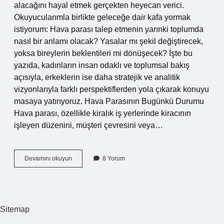
alacağını hayal etmek gerçekten heyecan verici.
Okuyucularımla birlikte geleceğe dair kafa yormak
istiyorum: Hava parası talep etmenin yarınki toplumda
nasıl bir anlamı olacak? Yasalar mı şekil değiştirecek,
yoksa bireylerin beklentileri mi dönüşecek? İşte bu
yazıda, kadınların insan odaklı ve toplumsal bakış
açısıyla, erkeklerin ise daha stratejik ve analitik
vizyonlarıyla farklı perspektiflerden yola çıkarak konuyu
masaya yatırıyoruz. Hava Parasının Bugünkü Durumu
Hava parası, özellikle kiralık iş yerlerinde kiracının
işleyen düzenini, müşteri çevresini veya…
Hava
Devamını okuyun
8 Yorum
parası
istemek
suç
mu
?
Sitemap