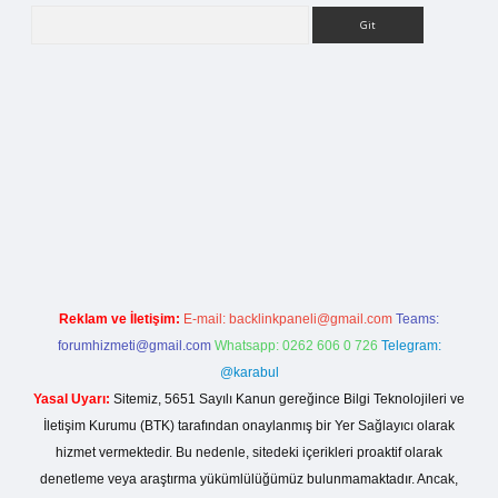
Arama
giriş
Reklam ve İletişim:
E-mail:
backlinkpaneli@gmail.com
Teams:
forumhizmeti@gmail.com
Whatsapp: 0262 606 0 726
Telegram:
@karabul
Yasal Uyarı:
Sitemiz, 5651 Sayılı Kanun gereğince Bilgi Teknolojileri ve
İletişim Kurumu (BTK) tarafından onaylanmış bir Yer Sağlayıcı olarak
hizmet vermektedir. Bu nedenle, sitedeki içerikleri proaktif olarak
denetleme veya araştırma yükümlülüğümüz bulunmamaktadır. Ancak,