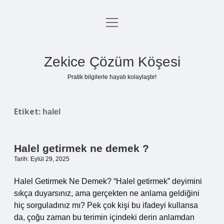
menüyü
Anasayfa
aç
Gizlilik Politikası
Zekice Çözüm Köşesi
Yasal Uyarı
Pratik bilgilerle hayatı kolaylaştır!
Hakkımızda
Etiket:
halel
Halel getirmek ne demek ?
Tarih: Eylül 29, 2025
Halel Getirmek Ne Demek? “Halel getirmek” deyimini
sıkça duyarsınız, ama gerçekten ne anlama geldiğini
hiç sorguladınız mı? Pek çok kişi bu ifadeyi kullansa
da, çoğu zaman bu terimin içindeki derin anlamdan