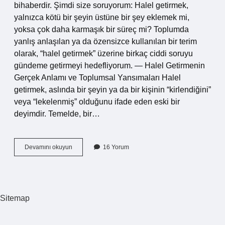
bihaberdir. Şimdi size soruyorum: Halel getirmek,
yalnızca kötü bir şeyin üstüne bir şey eklemek mi,
yoksa çok daha karmaşık bir süreç mi? Toplumda
yanlış anlaşılan ya da özensizce kullanılan bir terim
olarak, “halel getirmek” üzerine birkaç ciddi soruyu
gündeme getirmeyi hedefliyorum. — Halel Getirmenin
Gerçek Anlamı ve Toplumsal Yansımaları Halel
getirmek, aslında bir şeyin ya da bir kişinin “kirlendiğini”
veya “lekelenmiş” olduğunu ifade eden eski bir
deyimdir. Temelde, bir…
Halel
Devamını okuyun
16 Yorum
getirmek
ne
demek
?
Sitemap