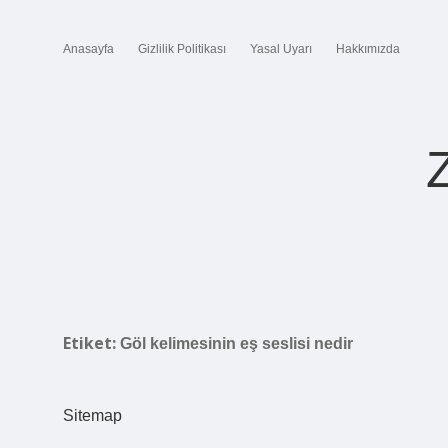
Anasayfa
Gizlilik Politikası
Yasal Uyarı
Hakkımızda
Etiket:
Göl kelimesinin eş seslisi nedir
Sitemap