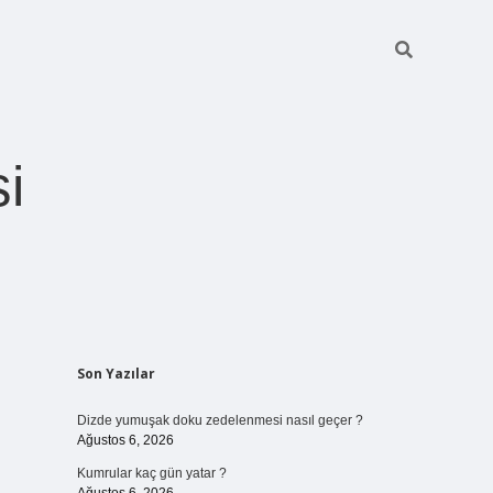
i
Sidebar
Son Yazılar
betexper giriş
Dizde yumuşak doku zedelenmesi nasıl geçer ?
Ağustos 6, 2026
Kumrular kaç gün yatar ?