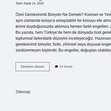
Tarih: Aralık 14, 2025
Özel Gereksinimli Bireyler Ne Demek? Küresel ve Yer
aynı zamanda kolayca anlaşılabilir bir konuyu ele alma
terimi duyduğumuzda aklımıza hemen farklı engelleri, z
Bu yazıda, hem Türkiye’de hem de dünyada özel gereksin
toplumsal farkındalık düzeyini inceleyeceğiz. Hazırsan
gereksinimli bireyler, fiziki, zihinsel veya duyusal eng
sürdüremeyen kişilerdir. Bu engeller, doğuştan olabile
Özel
Devamını okuyun
14 Yorum
gereksinimli
bireyler
ne
demek
?
Sitemap