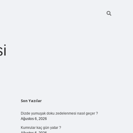
i
Sidebar
Son Yazılar
betexper giriş
Dizde yumuşak doku zedelenmesi nasıl geçer ?
Ağustos 6, 2026
Kumrular kaç gün yatar ?