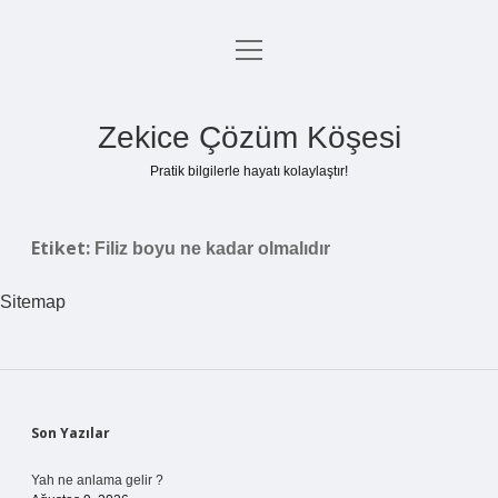
menüyü
Anasayfa
aç
Gizlilik Politikası
Zekice Çözüm Köşesi
Yasal Uyarı
Pratik bilgilerle hayatı kolaylaştır!
Hakkımızda
Etiket:
Filiz boyu ne kadar olmalıdır
Sitemap
Sidebar
Son Yazılar
Yah ne anlama gelir ?