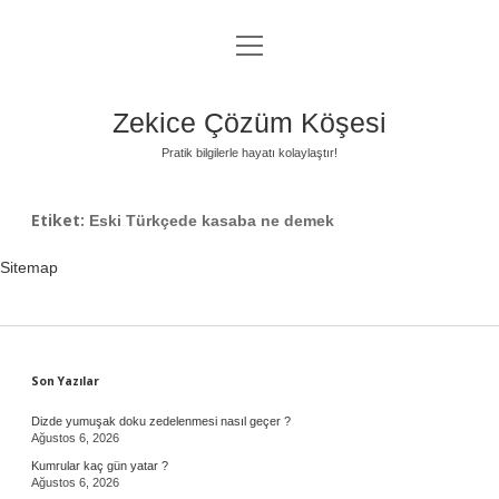
menüyü
Anasayfa
aç
Gizlilik Politikası
Zekice Çözüm Köşesi
Yasal Uyarı
Pratik bilgilerle hayatı kolaylaştır!
Hakkımızda
Etiket:
Eski Türkçede kasaba ne demek
Sitemap
Sidebar
Son Yazılar
Dizde yumuşak doku zedelenmesi nasıl geçer ?
Ağustos 6, 2026
Kumrular kaç gün yatar ?
Ağustos 6, 2026