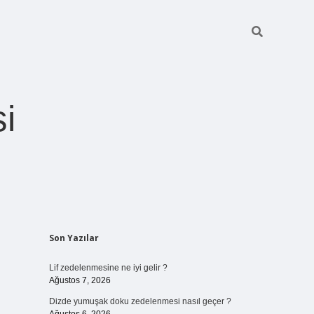
i
Sidebar
Son Yazılar
betexper giriş
Lif zedelenmesine ne iyi gelir ?
Ağustos 7, 2026
Dizde yumuşak doku zedelenmesi nasıl geçer ?