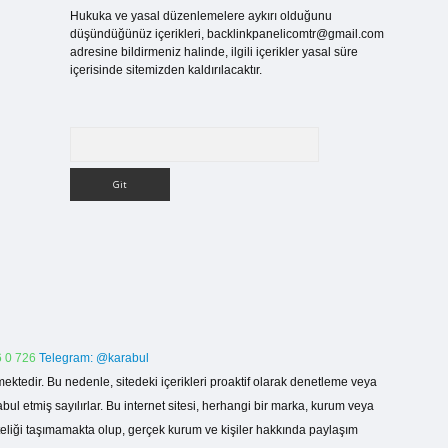
Hukuka ve yasal düzenlemelere aykırı olduğunu
düşündüğünüz içerikleri,
backlinkpanelicomtr@gmail.com
adresine bildirmeniz halinde, ilgili içerikler yasal süre
içerisinde sitemizden kaldırılacaktır.
Arama
 0 726
Telegram: @karabul
ektedir. Bu nedenle, sitedeki içerikleri proaktif olarak denetleme veya
 etmiş sayılırlar. Bu internet sitesi, herhangi bir marka, kurum veya
niteliği taşımamakta olup, gerçek kurum ve kişiler hakkında paylaşım