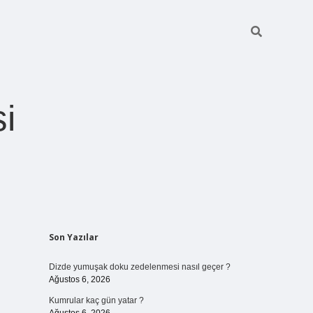
i
Sidebar
Son Yazılar
betexper giriş
Dizde yumuşak doku zedelenmesi nasıl geçer ?
Ağustos 6, 2026
Kumrular kaç gün yatar ?