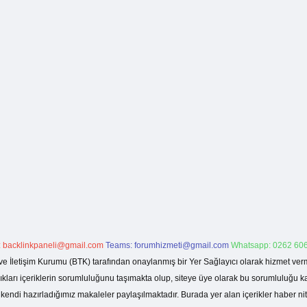
:
backlinkpaneli@gmail.com
Teams:
forumhizmeti@gmail.com
Whatsapp: 0262 606
ve İletişim Kurumu (BTK) tarafından onaylanmış bir Yer Sağlayıcı olarak hizmet verm
rı içeriklerin sorumluluğunu taşımakta olup, siteye üye olarak bu sorumluluğu kabul
a kendi hazırladığımız makaleler paylaşılmaktadır. Burada yer alan içerikler haber 