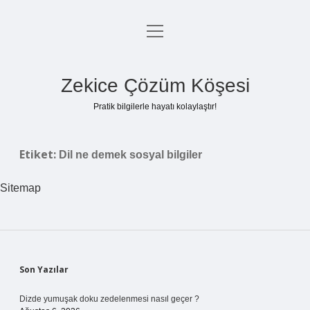
menüyü
Anasayfa
aç
Gizlilik Politikası
Zekice Çözüm Köşesi
Yasal Uyarı
Pratik bilgilerle hayatı kolaylaştır!
Hakkımızda
Etiket:
Dil ne demek sosyal bilgiler
Sitemap
Sidebar
Son Yazılar
Dizde yumuşak doku zedelenmesi nasıl geçer ?