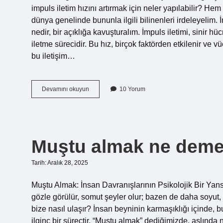
impuls iletim hızını artırmak için neler yapılabilir? 
dünya genelinde bununla ilgili bilinenleri irdeleyelim. 
nedir, bir açıklığa kavuşturalım. İmpuls iletimi, sinir hü
iletme sürecidir. Bu hız, birçok faktörden etkilenir ve vü
bu iletişim…
İmpuls
Devamını okuyun
10 Yorum
iletim
hızını
ne
arttırır
?
Muştu almak ne deme
Tarih: Aralık 28, 2025
Muştu Almak: İnsan Davranışlarının Psikolojik Bir Yan
gözle görülür, somut şeyler olur; bazen de daha soyut, 
bize nasıl ulaşır? İnsan beyninin karmaşıklığı içinde
ilginç bir süreçtir. “Muştu almak” dediğimizde, aslında 