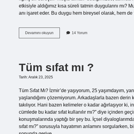
etkisiyle aldığımız kısa süreli tatmin duygularını mı? Mu
anı işaret eder. Bu duygu hem bireysel olarak, hem de 
Muştu
Devamını okuyun
14 Yorum
almak
ne
demek
?
Tüm sıfat mı ?
Tarih: Aralık 23, 2025
Tüm Sıfat Mı? İzmir’de yaşıyorum, 25 yaşımdayım, yan
yaşlandığımı çözemiyorum. Arkadaşlarla bazen derin k
takılıyor. Hani bazen kelimeler o kadar ağırlaşıyor ki, i
cümlede bu kadar sıfat kullanılır mı?” diye içinden geç
konuşmalarında yaptığı bir şey bu. İçsel diyaloglarımdan
sıfat mı?” sorusuyla hayatımın anlamını sorgularken, bi
sonunda geriye…