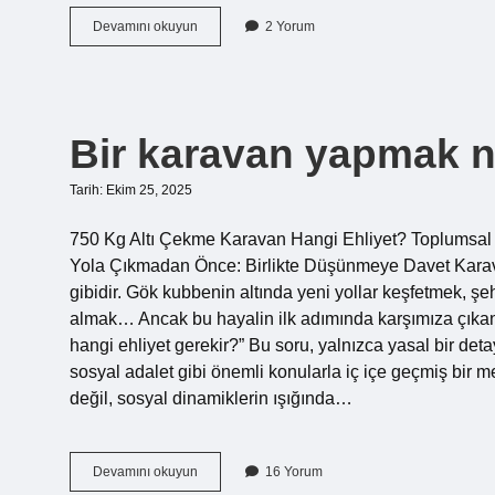
Şikemperver
Devamını okuyun
2 Yorum
hangi
dil
?
Bir karavan yapmak n
Tarih: Ekim 25, 2025
750 Kg Altı Çekme Karavan Hangi Ehliyet? Toplumsal Ci
Yola Çıkmadan Önce: Birlikte Düşünmeye Davet Karav
gibidir. Gök kubbenin altında yeni yollar keşfetmek, ş
almak… Ancak bu hayalin ilk adımında karşımıza çıkan 
hangi ehliyet gerekir?” Bu soru, yalnızca yasal bir detay
sosyal adalet gibi önemli konularla iç içe geçmiş bir
değil, sosyal dinamiklerin ışığında…
Bir
Devamını okuyun
16 Yorum
karavan