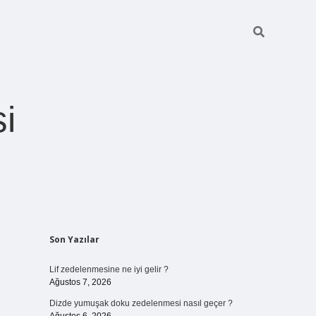
i
Sidebar
Son Yazılar
betexper giri
Lif zedelenmesine ne iyi gelir ?
Ağustos 7, 2026
Dizde yumuşak doku zedelenmesi nasıl geçer ?