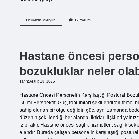
Tüm
Devamını okuyun
12 Yorum
sıfat
mı
?
Hastane öncesi person
bozukluklar neler olab
Tarih: Aralık 18, 2025
Hastane Öncesi Personelin Karşılaştığı Postüral Bozuk
Bilimi Perspektifi Güç, toplumları şekillendiren temel 
sahip olunan bir olgu değildir; güç, aynı zamanda bede
düzenin şekillendiği her alanda, iktidar ilişkileri yaln
iz bırakır. Hastane öncesi sağlık hizmetleri, sağlık se
alandır. Burada çalışan personelin karşılaştığı postüra