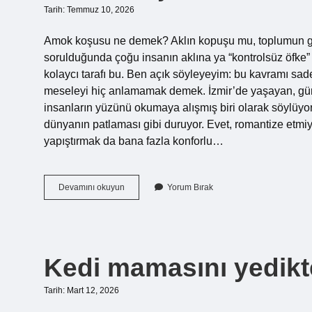
Tarih: Temmuz 10, 2026
Amok koşusu ne demek? Aklın kopuşu mu, toplumun gö
sorulduğunda çoğu insanın aklına ya “kontrolsüz öfke”
kolaycı tarafı bu. Ben açık söyleyeyim: bu kavramı sade
meseleyi hiç anlamamak demek. İzmir’de yaşayan, gü
insanların yüzünü okumaya alışmış biri olarak söylüyor
dünyanın patlaması gibi duruyor. Evet, romantize etmiyo
yapıştırmak da bana fazla konforlu…
Amok
Devamını okuyun
Yorum Bırak
koşusu
ne
demek
?
Kedi mamasını yedikt
Tarih: Mart 12, 2026