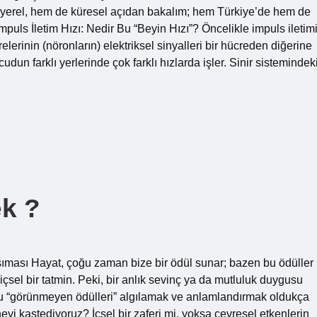
Hem yerel, hem de küresel açıdan bakalım; hem Türkiye’de hem de
İmpuls İletim Hızı: Nedir Bu “Beyin Hızı”? Öncelikle impuls iletim
crelerinin (nöronların) elektriksel sinyalleri bir hücreden diğerine
cudun farklı yerlerinde çok farklı hızlarda işler. Sinir sistemindek
k ?
sıması Hayat, çoğu zaman bize bir ödül sunar; bazen bu ödüller
içsel bir tatmin. Peki, bir anlık sevinç ya da mutluluk duygusu
, bu “görünmeyen ödülleri” algılamak ve anlamlandırmak oldukça
neyi kastediyoruz? İçsel bir zaferi mi, yoksa çevresel etkenlerin