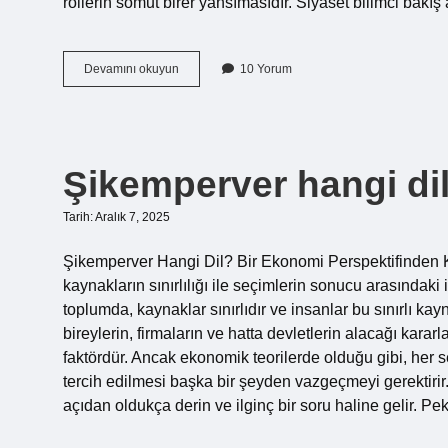
rollerin somut birer yansımasıdır. Siyaset bilimci bakı
Hastane
Devamını okuyun
10 Yorum
öncesi
personelin
karşılaştığı
postüral
bozukluklar
Şikemperver hangi dil
neler
olabilir
?
Tarih: Aralık 7, 2025
Şikemperver Hangi Dil? Bir Ekonomi Perspektifinden Ka
kaynakların sınırlılığı ile seçimlerin sonucu arasındaki 
toplumda, kaynaklar sınırlıdır ve insanlar bu sınırlı k
bireylerin, firmaların ve hatta devletlerin alacağı kararl
faktördür. Ancak ekonomik teorilerde olduğu gibi, her seç
tercih edilmesi başka bir şeyden vazgeçmeyi gerektiri
açıdan oldukça derin ve ilginç bir soru haline gelir. P