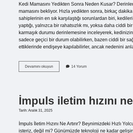
Kedi Mamasını Yedikten Sonra Neden Kusar? Derinleme
mamasını bekliyor. Hızla yedikten sonra, birkaç dakik
sahiplerinin en sık karşılaştığı sorunlardan biri, ked
yaptığı, yalnızca bir rahatsızlık mı, yoksa daha ciddi b
karmaşık durumu derinlemesine inceleyerek, kedinizin
sadece geçici bir durum olabilirken, bazen ciddi bir sağ
ettiklerinde endişeye kapılabilirler, ancak nedenin
Kedi
Devamını okuyun
14 Yorum
mamasını
yedikten
sonra
neden
kusar
İmpuls iletim hızını ne 
?
Tarih: Aralık 31, 2025
İmpuls İletim Hızını Ne Artırır? Beynimizdeki Hızlı Yolcu
isteriz, değil mi? Günümüzde teknoloji ne kadar gelişirs