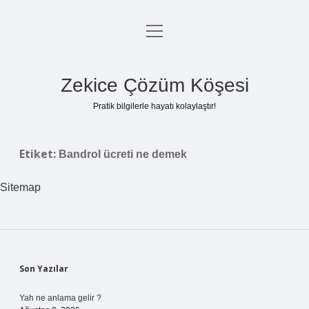
menüyü
Anasayfa
aç
Gizlilik Politikası
Zekice Çözüm Köşesi
Yasal Uyarı
Pratik bilgilerle hayatı kolaylaştır!
Hakkımızda
Etiket:
Bandrol ücreti ne demek
Sitemap
Sidebar
Son Yazılar
Yah ne anlama gelir ?