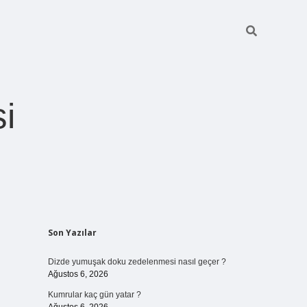
i
Sidebar
Son Yazılar
betexper giriş
Dizde yumuşak doku zedelenmesi nasıl geçer ?
Ağustos 6, 2026
Kumrular kaç gün yatar ?