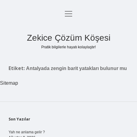
menüyü
Anasayfa
aç
Gizlilik Politikası
Zekice Çözüm Köşesi
Yasal Uyarı
Pratik bilgilerle hayatı kolaylaştır!
Hakkımızda
Etiket:
Antalyada zengin barit yatakları bulunur mu
Sitemap
Sidebar
Son Yazılar
Yah ne anlama gelir ?