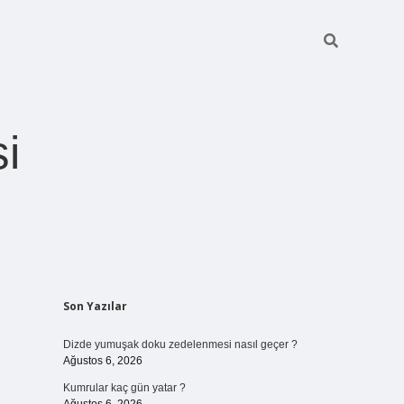
i
Sidebar
Son Yazılar
betexper giriş
Dizde yumuşak doku zedelenmesi nasıl geçer ?
Ağustos 6, 2026
Kumrular kaç gün yatar ?