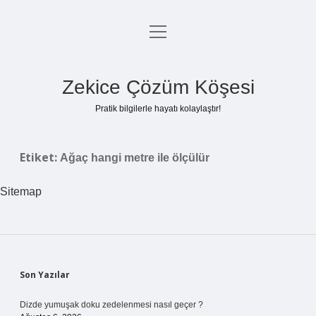
menüyü
Anasayfa
aç
Gizlilik Politikası
Zekice Çözüm Köşesi
Yasal Uyarı
Pratik bilgilerle hayatı kolaylaştır!
Hakkımızda
Etiket:
Ağaç hangi metre ile ölçülür
Sitemap
Sidebar
Son Yazılar
Dizde yumuşak doku zedelenmesi nasıl geçer ?