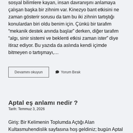
sosyal bilimlere kayan, insan davranışını anlamaya
çalışan başka bir zihnim var. Kinezyo bant etkisini ne
zaman gösterir sorusu da tam bu iki zihnin tartıştığı
konulardan biri oldu benim için. Çünkü bir tarafım
“mekanik destek anında başlar” derken, diğer tarafım
“algı, sinir sistemi ve beklenti etkisi zaman ister” diye
itiraz ediyor. Bu yazıda da aslında kendi içimde
bitmeyen o tartışmayı,…
Kinezyo
Devamını okuyun
Yorum Bırak
bant
etkisini
ne
zaman
gösterir
Aptal eş anlamı nedir ?
?
Tarih: Temmuz 3, 2026
Giriş: Bir Kelimenin Toplumda Açtığı Alan
Kultasmuhendislik sayfasına hoş geldiniz; bugün Aptal