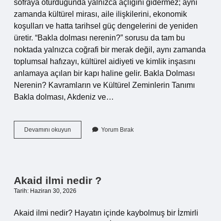
sofraya oturduğunda yalnızca açlığını gidermez; aynı
zamanda kültürel mirası, aile ilişkilerini, ekonomik
koşulları ve hatta tarihsel güç dengelerini de yeniden
üretir. “Bakla dolması nerenin?” sorusu da tam bu
noktada yalnızca coğrafi bir merak değil, aynı zamanda
toplumsal hafızayı, kültürel aidiyeti ve kimlik inşasını
anlamaya açılan bir kapı haline gelir. Bakla Dolması
Nerenin? Kavramların ve Kültürel Zeminlerin Tanımı
Bakla dolması, Akdeniz ve…
Bakla
Devamını okuyun
Yorum Bırak
dolması
nerenin
?
Akaid ilmi nedir ?
Tarih: Haziran 30, 2026
Akaid ilmi nedir? Hayatın içinde kaybolmuş bir İzmirli