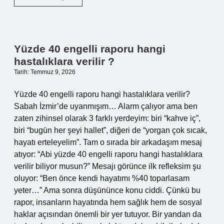
aracın
Borusan
çıkışlı
olduğunu
nasıl
Yüzde 40 engelli raporu hangi
anlarız
hastalıklara verilir ?
?
Tarih: Temmuz 9, 2026
Yüzde 40 engelli raporu hangi hastalıklara verilir?
Sabah İzmir’de uyanmışım… Alarm çalıyor ama ben
zaten zihinsel olarak 3 farklı yerdeyim: biri “kahve iç”,
biri “bugün her şeyi hallet”, diğeri de “yorgan çok sıcak,
hayatı erteleyelim”. Tam o sırada bir arkadaşım mesaj
atıyor: “Abi yüzde 40 engelli raporu hangi hastalıklara
verilir biliyor musun?” Mesajı görünce ilk refleksim şu
oluyor: “Ben önce kendi hayatımı %40 toparlasam
yeter…” Ama sonra düşününce konu ciddi. Çünkü bu
rapor, insanların hayatında hem sağlık hem de sosyal
haklar açısından önemli bir yer tutuyor. Bir yandan da