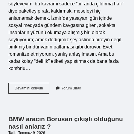
söyleyeyim: bu kavramı sadece “bir anda çıldırma hali”
diye paketleyip rafa kaldırmak, meseleyi hiç
anlamamak demek. İzmir’de yaşayan, gün içinde
sosyal medyada gündem kavgasına giren, sokakta
insanların yüzünü okumaya alışmış biri olarak
söylüyorum; amok dediğimiz şey aslında bireyin değil,
birikmiş bir dünyanın patlaması gibi duruyor. Evet,
romantize etmiyorum, yanlış anlaşılmasın. Ama bu
kadar kolay “delilik” etiketi yapıştırmak da bana fazla
konforlu…
Amok
Devamını okuyun
Yorum Bırak
koşusu
ne
demek
?
BMW aracın Borusan çıkışlı olduğunu
nasıl anlarız ?
Tarih: Temmuz 9, 2026