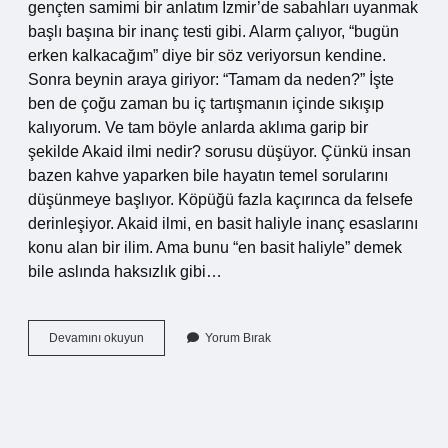
gençten samimi bir anlatım İzmir’de sabahları uyanmak
başlı başına bir inanç testi gibi. Alarm çalıyor, “bugün
erken kalkacağım” diye bir söz veriyorsun kendine.
Sonra beynin araya giriyor: “Tamam da neden?” İşte
ben de çoğu zaman bu iç tartışmanın içinde sıkışıp
kalıyorum. Ve tam böyle anlarda aklıma garip bir
şekilde Akaid ilmi nedir? sorusu düşüyor. Çünkü insan
bazen kahve yaparken bile hayatın temel sorularını
düşünmeye başlıyor. Köpüğü fazla kaçırınca da felsefe
derinleşiyor. Akaid ilmi, en basit haliyle inanç esaslarını
konu alan bir ilim. Ama bunu “en basit haliyle” demek
bile aslında haksızlık gibi…
Akaid
Devamını okuyun
Yorum Bırak
ilmi
nedir
?