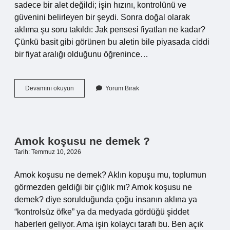
sadece bir alet değildi; işin hızını, kontrolünü ve
güvenini belirleyen bir şeydi. Sonra doğal olarak
aklıma şu soru takıldı: Jak pensesi fiyatları ne kadar?
Çünkü basit gibi görünen bu aletin bile piyasada ciddi
bir fiyat aralığı olduğunu öğrenince…
Jak
Devamını okuyun
Yorum Bırak
pensesi
fiyatları
ne
kadar
?
Amok koşusu ne demek ?
Tarih: Temmuz 10, 2026
Amok koşusu ne demek? Aklın kopuşu mu, toplumun
görmezden geldiği bir çığlık mı? Amok koşusu ne
demek? diye sorulduğunda çoğu insanın aklına ya
“kontrolsüz öfke” ya da medyada gördüğü şiddet
haberleri geliyor. Ama işin kolaycı tarafı bu. Ben açık