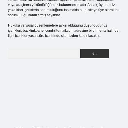
veya araştırma yükümlülüğümüz bulunmamaktadır. Ancak, üyelerimiz
yazdıkları içeriklerin sorumluluğunu taşımakta olup, siteye üye olarak bu
sorumluluğu kabul etmiş sayılırlar.
Hukuka ve yasal düzenlemelere aykırı olduğunu düşündüğünüz
içerikleri,
backlinkpanelicomtr@gmail.com
adresine bildirmeniz halinde,
ilgili içerikler yasal süre içerisinde sitemizden kaldırılacaktır.
Arama
 giriş