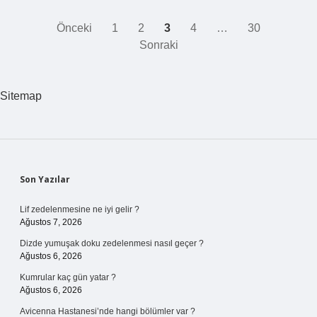
Yazı
Önceki
1
2
3
4
…
30
Sonraki
sayfalaması
Sitemap
Sidebar
Son Yazılar
Lif zedelenmesine ne iyi gelir ?
Ağustos 7, 2026
Dizde yumuşak doku zedelenmesi nasıl geçer ?
Ağustos 6, 2026
Kumrular kaç gün yatar ?
Ağustos 6, 2026
Avicenna Hastanesi’nde hangi bölümler var ?