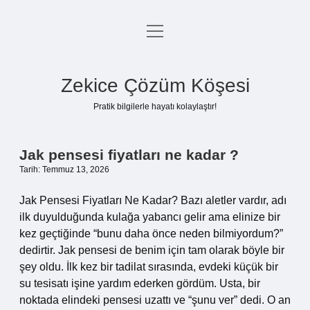
menüyü
Anasayfa
aç
Gizlilik Politikası
Zekice Çözüm Köşesi
Yasal Uyarı
Pratik bilgilerle hayatı kolaylaştır!
Hakkımızda
Zekice
Jak pensesi fiyatları ne kadar ?
Tarih: Temmuz 13, 2026
Çözüm
Jak Pensesi Fiyatları Ne Kadar? Bazı aletler vardır, adı
Köşesi
ilk duyulduğunda kulağa yabancı gelir ama elinize bir
kez geçtiğinde “bunu daha önce neden bilmiyordum?”
Yazılar
dedirtir. Jak pensesi de benim için tam olarak böyle bir
şey oldu. İlk kez bir tadilat sırasında, evdeki küçük bir
su tesisatı işine yardım ederken gördüm. Usta, bir
noktada elindeki pensesi uzattı ve “şunu ver” dedi. O an