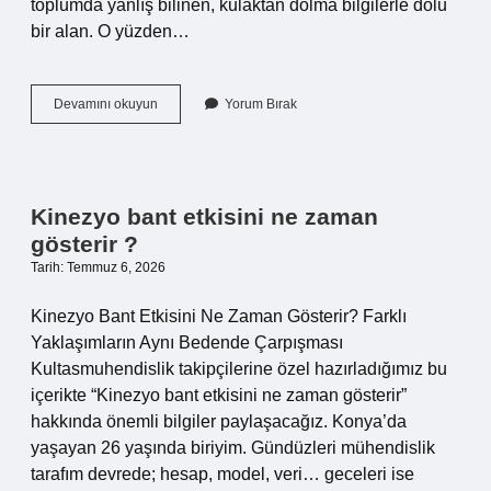
toplumda yanlış bilinen, kulaktan dolma bilgilerle dolu
bir alan. O yüzden…
Yüzde
Devamını okuyun
Yorum Bırak
40
engelli
raporu
hangi
hastalıklara
Kinezyo bant etkisini ne zaman
verilir
gösterir ?
?
Tarih: Temmuz 6, 2026
Kinezyo Bant Etkisini Ne Zaman Gösterir? Farklı
Yaklaşımların Aynı Bedende Çarpışması
Kultasmuhendislik takipçilerine özel hazırladığımız bu
içerikte “Kinezyo bant etkisini ne zaman gösterir”
hakkında önemli bilgiler paylaşacağız. Konya’da
yaşayan 26 yaşında biriyim. Gündüzleri mühendislik
tarafım devrede; hesap, model, veri… geceleri ise