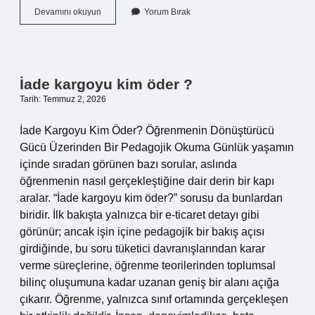
Kat
Devamını okuyun
Yorum Bırak
maliki
olmayan
yönetici
olur
mu
İade kargoyu kim öder ?
?
Tarih: Temmuz 2, 2026
İade Kargoyu Kim Öder? Öğrenmenin Dönüştürücü
Gücü Üzerinden Bir Pedagojik Okuma Günlük yaşamın
içinde sıradan görünen bazı sorular, aslında
öğrenmenin nasıl gerçekleştiğine dair derin bir kapı
aralar. “İade kargoyu kim öder?” sorusu da bunlardan
biridir. İlk bakışta yalnızca bir e-ticaret detayı gibi
görünür; ancak işin içine pedagojik bir bakış açısı
girdiğinde, bu soru tüketici davranışlarından karar
verme süreçlerine, öğrenme teorilerinden toplumsal
bilinç oluşumuna kadar uzanan geniş bir alanı açığa
çıkarır. Öğrenme, yalnızca sınıf ortamında gerçekleşen