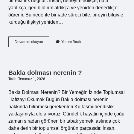
bir etkinlik değildir. İnsan, deneyimledikçe, hata
yaptıkça, geri bildirim aldıkça ve yeniden denedikçe
öğrenir. Bu nedenle bir iade süreci bile, bireyin bilgiyle
kurduğu ilişkiyi yeniden…
İade
Devamını okuyun
Yorum Bırak
kargoyu
kim
öder
?
Bakla dolması nerenin ?
Tarih: Temmuz 1, 2026
Bakla Dolması Nerenin? Bir Yemeğin İzinde Toplumsal
Hafızayı Okumak Bugün Bakla dolması nerenin
hakkında bilinmesi gerekenleri Kultasmuhendislik
yaklaşımıyla ele alıyoruz. Gündelik hayatın içinde çoğu
zaman sıradan görünen bir tabak yemek, aslında çok
daha derin bir toplumsal örgünün parçasıdır. İnsan,